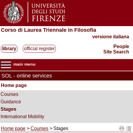
Corso di Laurea Triennale in Filosofia
versione italiana
People
library
official register
Site Search
main menu
SOL - online services
Home page
Courses
Guidance
Stages
International Mobility
Home page
>
Courses
> Stages