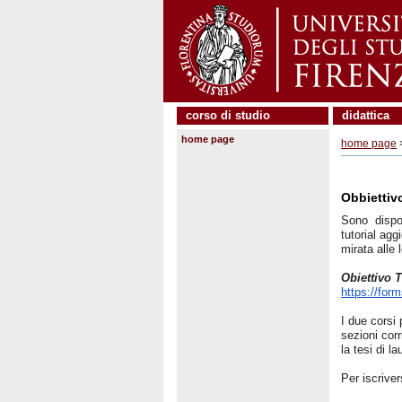
corso di studio
didattica
home page
home page
Obbiettiv
Sono
dispon
tutorial agg
mirata
alle 
Obiettivo T
https://for
I due corsi
sezioni
corr
la tesi
di la
P
er
iscriver