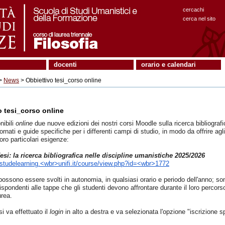
cercachi
cerca nel sito
docenti
orario e calendari
>
News
> Obbiettivo tesi_corso online
o tesi_corso online
ibili
online
due nuove edizioni dei nostri corsi Moodle
sul
la ricerca bibliografi
iornati e guide specifiche per i differenti campi di studio,
in modo da
offrire
agl
loro particolari esigenze
:
esi: la ricerca bibliografica nelle discipline umanistiche 2025/2026
mstudelearning.<wbr>unifi.it/course/view.php?id=<wbr>1772
 possono essere svolti in autonomia
,
in qualsiasi orario e periodo dell'anno
;
son
ispondenti alle
tappe che
gli
student
i
dev
ono
affrontare durante il
lor
o percorso
urea
.
si
va effettuato
il
login
in alto a destra e
va selezionata l'opzione
"
iscrizione 