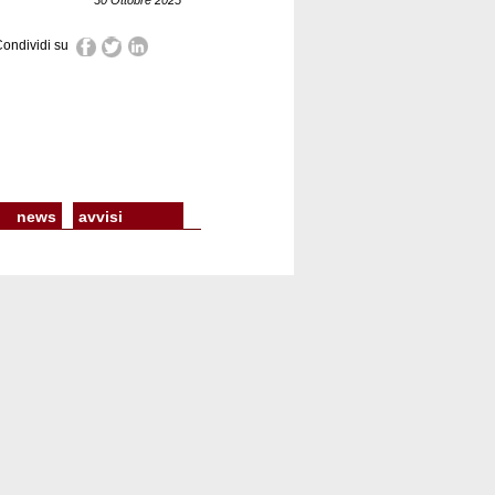
30 Ottobre 2025
ondividi su
news
avvisi