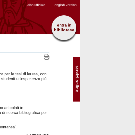
albo ufficiale
english version
entra in
biblioteca
SOL
-
Servizi
online
ca per la tesi
di laurea
, con
i studenti un
'
esperienza più
o articolati in
 di ricerca bibliografica per
spontanea
"
.