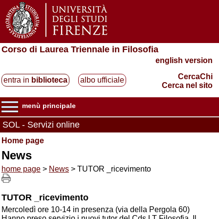
Corso di Laurea Triennale in Filosofia
english version
CercaChi
entra in
biblioteca
albo ufficiale
Cerca nel sito
menù principale
SOL - Servizi online
Home page
News
home page
>
News
> TUTOR _ricevimento
TUTOR _ricevimento
Mercoledì ore 10-14 in presenza (via della Pergola 60)
Hanno preso servizio i nuovi tutor del Cds LT Filosofia. Il