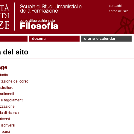
cercachi
cerca nel sito
docenti
orario e calendari
del sito
age
tudio
tazione del corso
strutture
artimenti
e regolamenti
zzazione
tà di ricerca
riversi
 iscriversi
urearsi