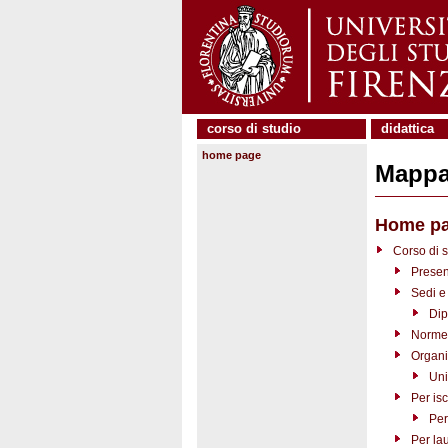
corso di studio
didattica
home page
Mappa 
Home p
Corso di s
Presen
Sedi e 
Dip
Norme 
Organi
Uni
Per isc
Per
Per la