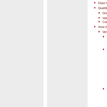
Dopo l
Qualit
Gru
Val
Car
Area r
Ver